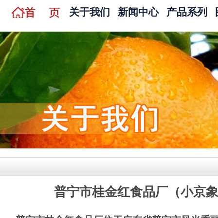
关于我们
新闻中心
产品系列
公司简介
水果罐头
资质荣誉
果汁饮料
公司优势
果冻布丁
坚果
糖果
普宁市桂金红食品厂（小京