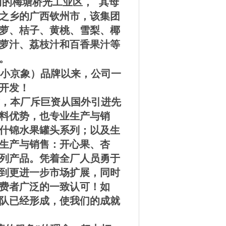
的梅塘桥光工业区， 其母
之乡的广西钦州市，该集团
萝、桔子、黄桃、雪梨、椰
萝汁、荔枝汁和百香果汁等
业。
（小京象）品牌以来，公司一
开发！
，本厂斥巨资从国外引进先
料优势，也专业生产与销
什锦水果罐头系列；以及生
生产与销售：开心果、杏
列产品。
凭着全厂人员勇于
到更进一步市场扩展，同时
费者广泛的一致认可！
如
团队已经形成，使我们的成就