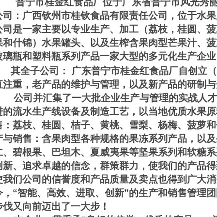
普宁市桂金红食品厂位于广东省普宁市风光秀丽
公司：广西钦州市桂钦食品有限责任公司，位于水果
公司是一家主要以专业生产、加工（荔枝，桂圆、菠
果和什锦）水果罐头、以及生榨含果肉型芒果汁、菠
玻璃瓶和塑料瓶系列产品一家大型的多元化生产企
其全子公司： 广东普宁市桂金红食品厂自创立
直注重，老产品的维护与管理，以及新产品的研制与
公司并汇集了一大批企业生产与管理的实战人才
进的流水生产线设备及制造工艺，以当地优质水果原
售：荔枝、桂圆、桔子、黄桃、雪梨、杨梅、菠萝和
产与销售：含果肉型各种规格的果冻系列产品，以及
仁、碧根果、巴坦木、夏威夷果等坚果系列和软糖系
创新、追求卓越的信念，群策群力，使我们的产品得
使我们公司的信誉度和产品质量及卖点也得到广大消
今，“智能、高效、进取、创新”的生产和销售管理
步伐又向前迈出了一大步！